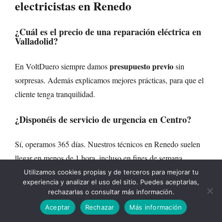
electricistas
en Renedo
¿Cuál es el precio de una reparación eléctrica en
Valladolid?
presupuesto previo
En VoltDuero siempre damos
sin
sorpresas. Además explicamos mejores prácticas, para que el
cliente tenga tranquilidad.
¿Disponéis de servicio de urgencia en Centro?
Sí, operamos 365 días. Nuestros técnicos en Renedo suelen
llegar en menos de 1 hora, incluso en fines de semana.
Utilizamos cookies propias y de terceros para mejorar tu
¿Dais servicio en mi localidad?
experiencia y analizar el uso del sitio. Puedes aceptarlas,
rechazarlas o consultar más información.
¡LLAMAR YA!
Aceptar
Rechazar
Más información
Al recibir el aviso confirmamos tiempo estimado. En