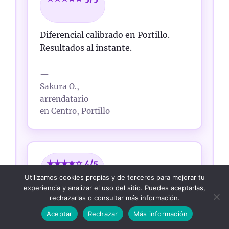
Diferencial calibrado en Portillo.
Resultados al instante.
—
Sakura O.,
arrendatario
en Centro, Portillo
★★★★☆ 4/5
Utilizamos cookies propias y de terceros para mejorar tu
experiencia y analizar el uso del sitio. Puedes aceptarlas,
rechazarlas o consultar más información.
Checklist de supervisión eléctrica en
¡LLAMAR YA!
Centro, Portillo.
Aceptar
Rechazar
Más información
Excelente inversión.