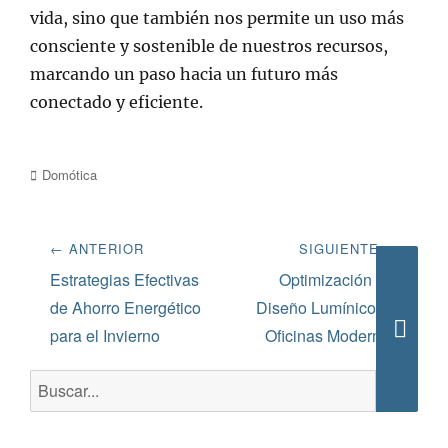
vida, sino que también nos permite un uso más
consciente y sostenible de nuestros recursos,
marcando un paso hacia un futuro más
conectado y eficiente.
Categorías
Domótica
Navegación
← ANTERIOR
SIGUIENTE →
de
Entrada
Siguiente
Estrategias Efectivas
Optimización del
anterior:
entrada:
de Ahorro Energético
Diseño Lumínico en
entradas
para el Invierno
Oficinas Modernas
Busca
Buscar: