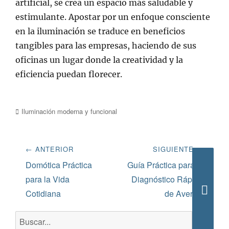
artificial, se crea un espacio más saludable y
estimulante. Apostar por un enfoque consciente
en la iluminación se traduce en beneficios
tangibles para las empresas, haciendo de sus
oficinas un lugar donde la creatividad y la
eficiencia puedan florecer.
Categorías
Iluminación moderna y funcional
Navegación
← ANTERIOR
SIGUIENTE →
de
Entrada
Siguiente
Domótica Práctica
Guía Práctica para el
anterior:
entrada:
para la Vida
Diagnóstico Rápido
entradas
Cotidiana
de Averías
Busca
Buscar: