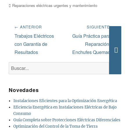
Categorías
Reparaciones eléctricas urgentes y mantenimiento
Navegación
← ANTERIOR
SIGUIENTE →
de
Entrada
Siguiente
Trabajos Eléctricos
Guía Práctica para la
anterior:
entrada:
con Garantía de
Reparación de
entradas
Resultados
Enchufes Quemados
Busca
Buscar:
Novedades
Instalaciones Eficientes para la Optimización Energética
Eficiencia Energética en Instalaciones Eléctricas de Bajo
Consumo
Guía Completa sobre Protecciones Eléctricas Diferenciales
Optimización del Control de la Toma de Tierra