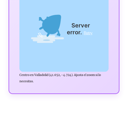
Centro en Valladolid (41.652, -4.724). Ajusta el zoom si lo
necesitas.