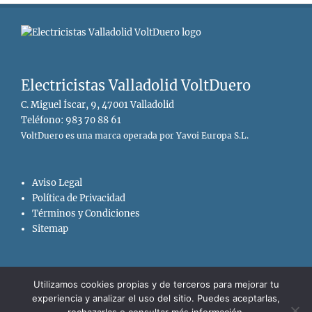
Electricistas Valladolid VoltDuero
C. Miguel Íscar, 9, 47001 Valladolid
Teléfono: 983 70 88 61
VoltDuero es una marca operada por Yavoi Europa S.L.
Aviso Legal
Política de Privacidad
Términos y Condiciones
Sitemap
Utilizamos cookies propias y de terceros para mejorar tu
experiencia y analizar el uso del sitio. Puedes aceptarlas,
Copyright © 2026
Electricistas Valladolid VoltDuero
. All Rights