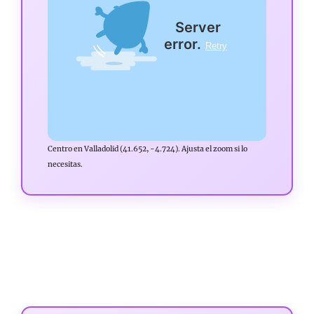
Centro en Valladolid (41.652, -4.724). Ajusta el zoom si lo
necesitas.