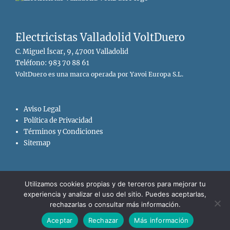
Electricistas Valladolid VoltDuero
C. Miguel Íscar, 9, 47001 Valladolid
Teléfono: 983 70 88 61
VoltDuero es una marca operada por Yavoi Europa S.L.
Aviso Legal
Política de Privacidad
Términos y Condiciones
Sitemap
Utilizamos cookies propias y de terceros para mejorar tu
experiencia y analizar el uso del sitio. Puedes aceptarlas,
Copyright © 2026
Electricistas Valladolid VoltDuero
. All Rights
rechazarlas o consultar más información.
Reserved.
¡LLAMAR YA!
Clean Education por
Catch Themes
Aceptar
Rechazar
Más información