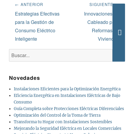
Navegación
← ANTERIOR
SIGUIENTE →
de
Entrada
Siguiente
Estrategias Efectivas
Innovaciones en
anterior:
entrada:
para la Gestión de
Cableado para
entradas
Consumo Eléctrico
Reformas en
Inteligente
Viviendas
Busca
Buscar:
Novedades
Instalaciones Eficientes para la Optimización Energética
Eficiencia Energética en Instalaciones Eléctricas de Bajo
Consumo
Guía Completa sobre Protecciones Eléctricas Diferenciales
Optimización del Control de la Toma de Tierra
Transforma tu Hogar con Instalaciones Sostenibles
Mejorando la Seguridad Eléctrica en Locales Comerciales