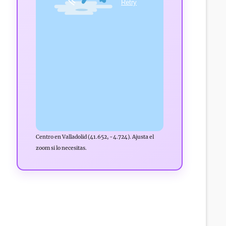
Centro en Valladolid (41.652, -4.724). Ajusta el
zoom si lo necesitas.