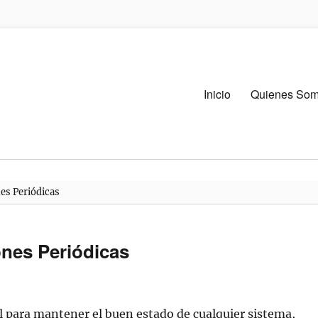
Menú
Inicio
Quienes So
primario
nes Periódicas
ones Periódicas
l para mantener el buen estado de cualquier sistema,