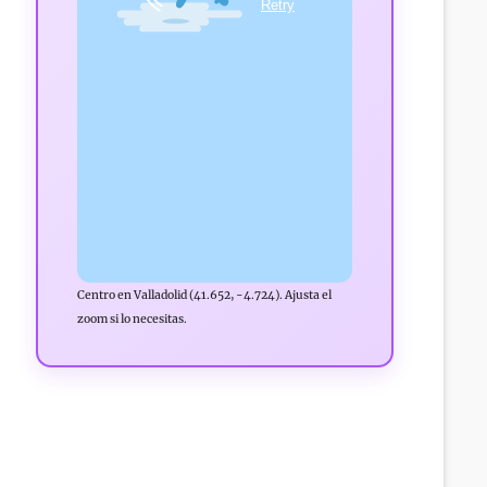
Centro en Valladolid (41.652, -4.724). Ajusta el
zoom si lo necesitas.