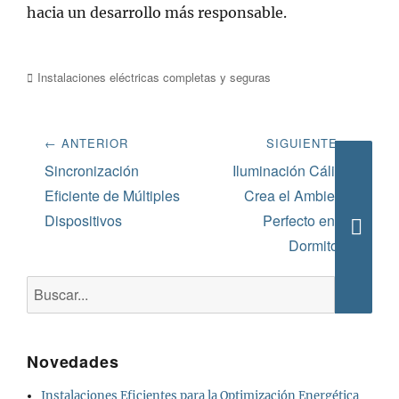
hacia un desarrollo más responsable.
Categorías
Instalaciones eléctricas completas y seguras
Navegación
← ANTERIOR
SIGUIENTE →
de
Entrada
Siguiente
Sincronización
Iluminación Cálida:
anterior:
entrada:
Eficiente de Múltiples
Crea el Ambiente
entradas
Dispositivos
Perfecto en Tu
Dormitorio
Busca
Buscar:
Novedades
Instalaciones Eficientes para la Optimización Energética