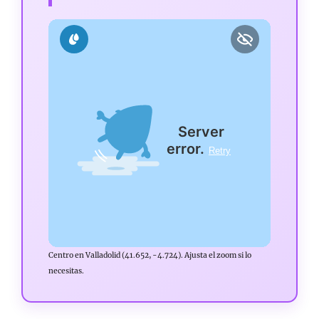
Centro en Valladolid (41.652, -4.724). Ajusta el zoom si lo
necesitas.