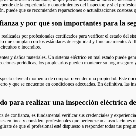
pende de la experiencia y conocimientos del inspector, y si el profesio
, puede que se recomienden reparaciones o actualizaciones costosas que
nfianza y por qué son importantes para la s
ealizadas por profesionales certificados para verificar el estado del si
ndo que cumplan con los estándares de seguridad y funcionamiento. Al ll
circuitos o incendios.
entes y daños materiales. Un sistema eléctrico en mal estado puede gene
pecciones periódicas, los propietarios pueden mantener su hogar seguro y
 aspecto clave al momento de comprar o vender una propiedad. Este do
erto y que se encuentra en condiciones adecuadas. En definitiva, las in
do para realizar una inspección eléctrica d
ica de confianza, es fundamental verificar sus credenciales y experienci
iones en línea y considera profesionales que pertenezcan a asociaciones 
gúrate de que el profesional esté dispuesto a responder todas tus pregun