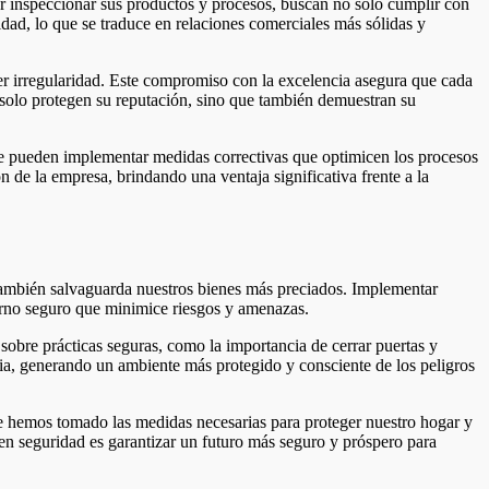
or inspeccionar sus productos y procesos, buscan no solo cumplir con
idad, lo que se traduce en relaciones comerciales más sólidas y
ier irregularidad. Este compromiso con la excelencia asegura que cada
o solo protegen su reputación, sino que también demuestran su
, se pueden implementar medidas correctivas que optimicen los procesos
 de la empresa, brindando una ventaja significativa frente a la
 también salvaguarda nuestros bienes más preciados. Implementar
torno seguro que minimice riesgos y amenazas.
sobre prácticas seguras, como la importancia de cerrar puertas y
ria, generando un ambiente más protegido y consciente de los peligros
ue hemos tomado las medidas necesarias para proteger nuestro hogar y
 en seguridad es garantizar un futuro más seguro y próspero para