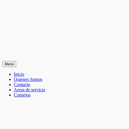
Saltar
a
contenido
Menú
Electricistas
Valladolid
Menú
Inicio
VoltDuero
Quienes Somos
primario
Contacto
Areas de servicio
Consejos